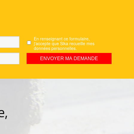
En renseignant ce formulaire,
j'accepte que Sika recueille mes
données personnelles.
e,