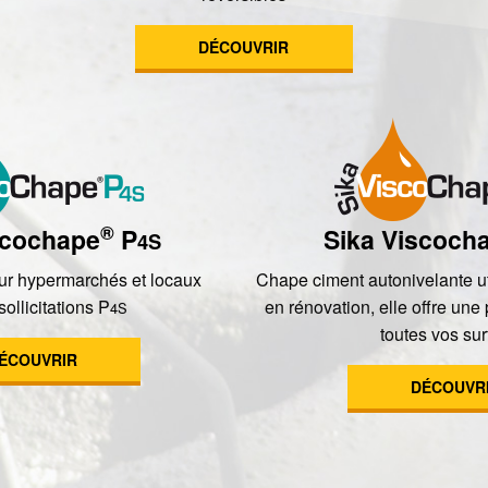
DÉCOUVRIR
®
scochape
P
Sika Viscoch
4S
r hypermarchés et locaux
Chape ciment autonivelante u
sollicitations P
en rénovation, elle offre une 
4S
toutes vos sur
ÉCOUVRIR
DÉCOUVR