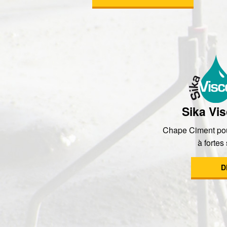
Sika Vi
Chape Ciment pou
à fortes 
D