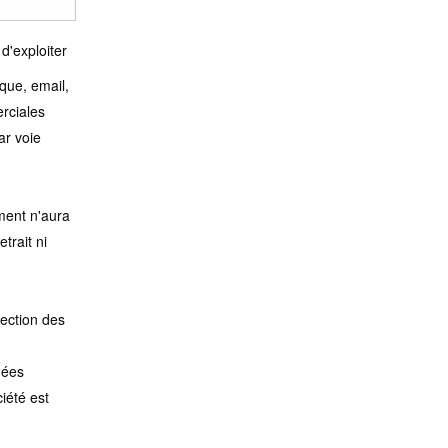
d'exploiter
que, email,
erciales
ar voie
ment n'aura
etrait ni
tection des
nées
iété est