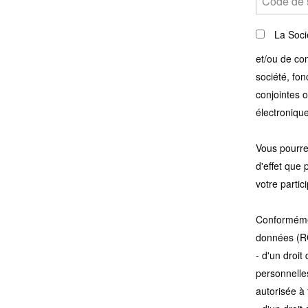
La Soci
et/ou de co
société, fo
conjointes 
électronique
Vous pourre
d'effet que p
votre partic
Conformémen
données (R
- d'un droi
personnelles
autorisée à 