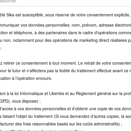
été Sika est susceptible, sous réserve de votre consentement explicite, 
mmuniquer vos données personnelles: nom, prénom, adresse électroni
nction et téléphone, à des partenaires dans le cadre d'opérations comm
ou non, notamment pour des opérations de marketing direct réalisées p
.
z retirer ce consentement à tout moment. Le retrait de votre consente
our le futur et n'affectera pas la licéité du traitement effectué avant ce r
ipation à l'opération encours.
t à la loi Informatique et Libertés et au Règlement général sur la pro
GPD), vous disposez :
t d'accès à vos données personnelles et d'obtenir une copie de vos don
 faisant l'objet du traitement (Si vous demandez d'autres copies, la soc
facturer des frais raisonnables basés sur les coûts administratifs) ;