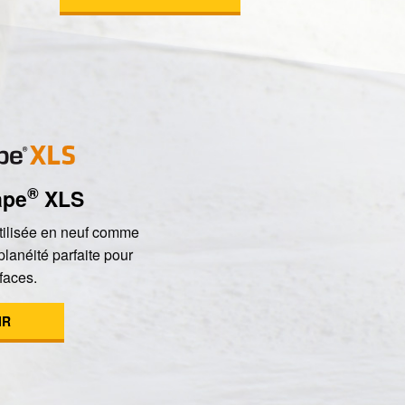
®
ape
XLS
tilisée en neuf comme
planéité parfaite pour
faces.
IR