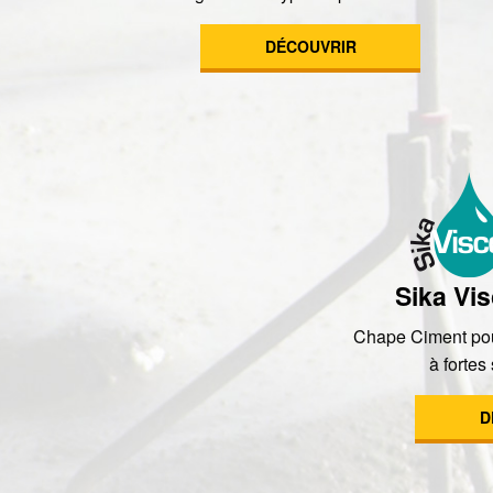
DÉCOUVRIR
Sika Vi
Chape Ciment pou
à fortes 
D