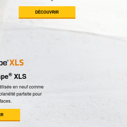
DÉCOUVRIR
®
ape
XLS
tilisée en neuf comme
planéité parfaite pour
faces.
IR