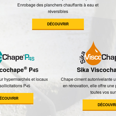
Enrobage des planchers chauffants à eau et
réversibles
DÉCOUVRIR
®
scochape
P
Sika Viscoch
4S
r hypermarchés et locaux
Chape ciment autonivelante u
sollicitations P
en rénovation, elle offre une 
4S
toutes vos sur
ÉCOUVRIR
DÉCOUVR