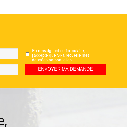
En renseignant ce formulaire,
j'accepte que Sika recueille mes
données personnelles.
e,