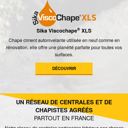
®
Sika Viscochape
XLS
Chape ciment autonivelante utilisée en neuf comme en
rénovation, elle offre une planéité parfaite pour toutes vos
surfaces.
DÉCOUVRIR
UN RÉSEAU DE CENTRALES ET DE
CHAPISTES AGRÉÉS
PARTOUT EN FRANCE
Notre réseau de centrales partenaires fabrique nos chapes