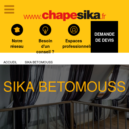
DEMANDE
DE DEVIS
Notre
Besoin
Espaces
réseau
d'un
professionnels
conseil ?
ACCUEIL
SIKA BETOMOUSS
SIKA BETOMOUSS