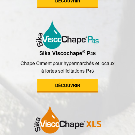
DÉCOUVRIR
®
Sika Viscochape
P
4S
Chape Ciment pour hypermarchés et locaux
à fortes sollicitations P
4S
DÉCOUVRIR