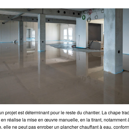
un projet est déterminant pour le reste du chantier. La chape tr
 en réalise la mise en œuvre manuelle, en la tirant, notamment à 
re, elle ne peut pas enrober un plancher chauffant à eau, conf