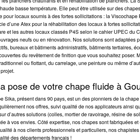
r les planchers chauffants et en réhabilitation de planchers. La
aude basse température. Elle peut être utilisée sur des chapes 
e pour locaux soumis à des fortes sollicitations : la Viscochape
icie d’une Atex pour la réhabilitation des locaux à fortes sollic
e gare et les autres locaux classés P4S selon le cahier UPEC d
 ouvrages neufs ou en rénovation. Nos solutions sont adaptées p
ifs, bureaux et bâtiments administratifs, bâtiments tertiaires, é
couvertes du revêtement de finition que vous souhaitez poser. 
raditionnel ou flottant, du carrelage, une peinture ou même d’a
projet.
la pose de votre chape fluide à Gou
pe Sika, présent dans 90 pays, est un des pionniers de la chape
lièrement nos offres, suivi qualité de nos applicateurs ainsi q
ur d’autres solutions (colles, mortier de ravoirage, résine de s
tée à vos envies. Côté expertise, nos chapes sont fabriquées et 
ualité à nos clients professionnels et particuliers, nos chapiste
alité des départements français !