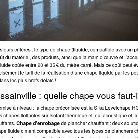
sieurs critères : le type de chape (liquide, compatible avec un p
oût du matériel, des produits, ainsi que la main d’œuvre et l’acce
luide coûte entre 20 et 35 € du mètre carré. Mais ce coût peut é
écisément le tarif de la réalisation d’une chape liquide par les 
ns les plus brefs délais !
ainville : quelle chape vous faut-i
emise à niveau : la chape préconisée est la Sika Levelchape H
 chapes flottantes sur isolant thermique et, ou, acoustique et la
uffants.
Chape d’enrobage
de plancher chauffant : deux soluti
e fluide ciment compatible avec tous les types de planchers ch