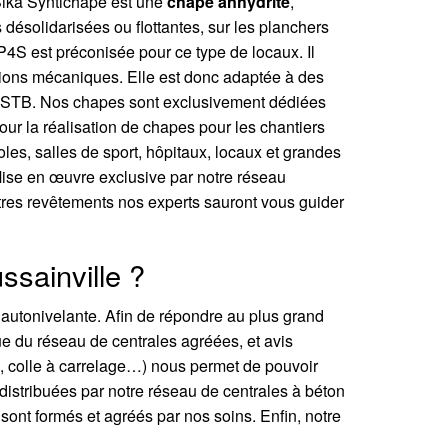
 Sika Syntichape est une
chape anhydrite
,
désolidarisées ou flottantes, sur les planchers
 P4S est préconisée pour ce type de locaux. Il
itations mécaniques. Elle est donc adaptée à des
u CSTB. Nos chapes sont exclusivement dédiées
our la réalisation de chapes pour les chantiers
coles, salles de sport, hôpitaux, locaux et grandes
Mise en œuvre exclusive par notre réseau
utres revêtements nos experts sauront vous guider
ssainville ?
 autonivelante. Afin de répondre au plus grand
ue du réseau de centrales agréées, et avis
ol, colle à carrelage…) nous permet de pouvoir
distribuées par notre réseau de centrales à béton
s sont formés et agréés par nos soins. Enfin, notre