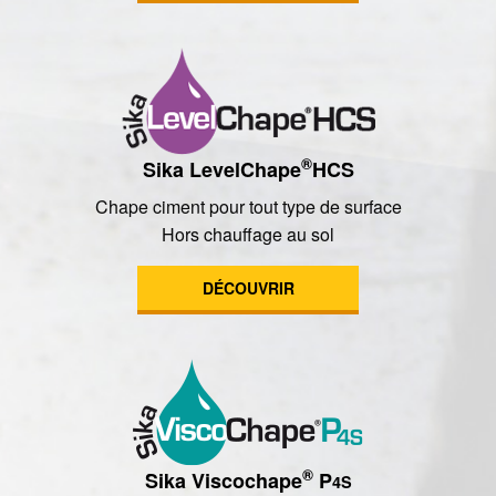
®
Sika LevelChape
HCS
Chape ciment pour tout type de surface
Hors chauffage au sol
DÉCOUVRIR
®
Sika Viscochape
P
4S