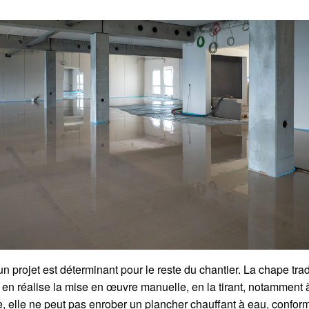
un projet est déterminant pour le reste du chantier. La chape tr
 en réalise la mise en œuvre manuelle, en la tirant, notamment à 
re, elle ne peut pas enrober un plancher chauffant à eau, conf