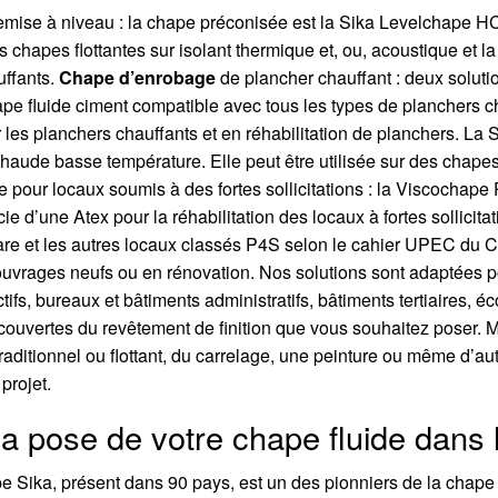
emise à niveau : la chape préconisée est la Sika Levelchape H
 chapes flottantes sur isolant thermique et, ou, acoustique et la
uffants.
Chape d’enrobage
de plancher chauffant : deux soluti
e fluide ciment compatible avec tous les types de planchers ch
r les planchers chauffants et en réhabilitation de planchers. La
aude basse température. Elle peut être utilisée sur des chapes 
e pour locaux soumis à des fortes sollicitations : la Viscochape
icie d’une Atex pour la réhabilitation des locaux à fortes sollic
e gare et les autres locaux classés P4S selon le cahier UPEC d
 ouvrages neufs ou en rénovation. Nos solutions sont adaptées p
ifs, bureaux et bâtiments administratifs, bâtiments tertiaires, é
couvertes du revêtement de finition que vous souhaitez poser. 
raditionnel ou flottant, du carrelage, une peinture ou même d’a
projet.
 la pose de votre chape fluide dans
pe Sika, présent dans 90 pays, est un des pionniers de la chape