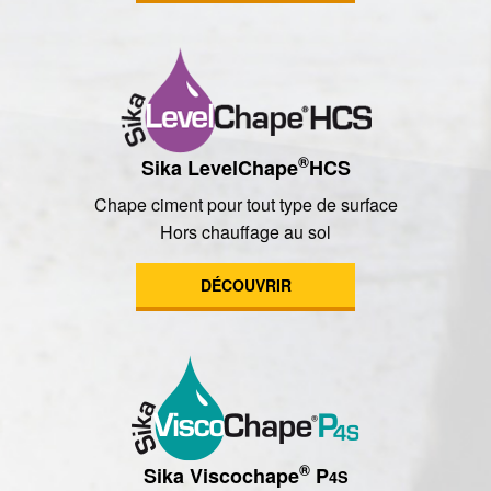
®
Sika LevelChape
HCS
Chape ciment pour tout type de surface
Hors chauffage au sol
DÉCOUVRIR
®
Sika Viscochape
P
4S