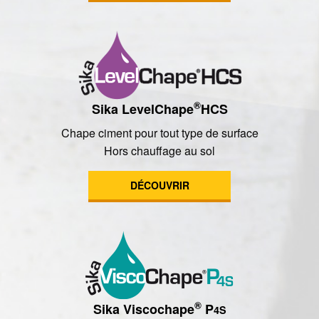
®
Sika LevelChape
HCS
Chape ciment pour tout type de surface
Hors chauffage au sol
DÉCOUVRIR
®
Sika Viscochape
P
4S