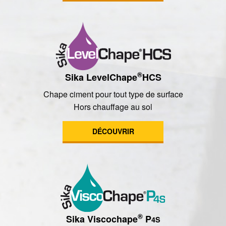
®
Sika LevelChape
HCS
Chape ciment pour tout type de surface
Hors chauffage au sol
DÉCOUVRIR
®
Sika Viscochape
P
4S