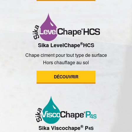
®
Sika LevelChape
HCS
Chape ciment pour tout type de surface
Hors chauffage au sol
DÉCOUVRIR
®
Sika Viscochape
P
4S