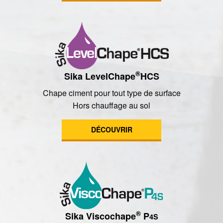
®
Sika LevelChape
HCS
Chape ciment pour tout type de surface
Hors chauffage au sol
DÉCOUVRIR
®
Sika Viscochape
P
4S