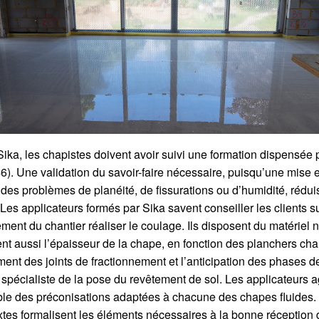
ika, les chapistes doivent avoir suivi une formation dispensée 
46). Une validation du savoir-faire nécessaire, puisqu’une mise
es problèmes de planéité, de fissurations ou d’humidité, réduis
 Les applicateurs formés par Sika savent conseiller les clients s
ement du chantier réaliser le coulage. Ils disposent du matériel
nent aussi l’épaisseur de la chape, en fonction des planchers ch
ement des joints de fractionnement et l’anticipation des phases 
 le spécialiste de la pose du revêtement de sol. Les applicateurs
mble des préconisations adaptées à chacune des chapes fluides. 
xtes formalisent les éléments nécessaires à la bonne réception d