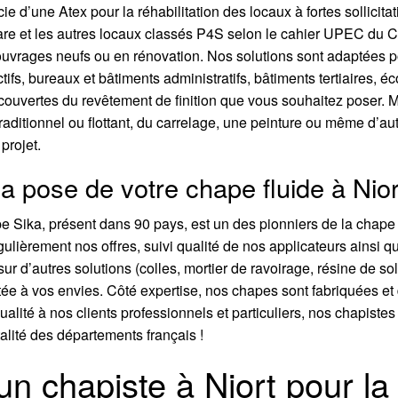
icie d’une Atex pour la réhabilitation des locaux à fortes sollic
e gare et les autres locaux classés P4S selon le cahier UPEC d
 ouvrages neufs ou en rénovation. Nos solutions sont adaptées p
ifs, bureaux et bâtiments administratifs, bâtiments tertiaires, é
couvertes du revêtement de finition que vous souhaitez poser. 
raditionnel ou flottant, du carrelage, une peinture ou même d’a
projet.
la pose de votre chape fluide à Nior
pe Sika, présent dans 90 pays, est un des pionniers de la chape
lièrement nos offres, suivi qualité de nos applicateurs ainsi q
ur d’autres solutions (colles, mortier de ravoirage, résine de s
tée à vos envies. Côté expertise, nos chapes sont fabriquées et 
ualité à nos clients professionnels et particuliers, nos chapiste
alité des départements français !
 chapiste à Niort pour la r