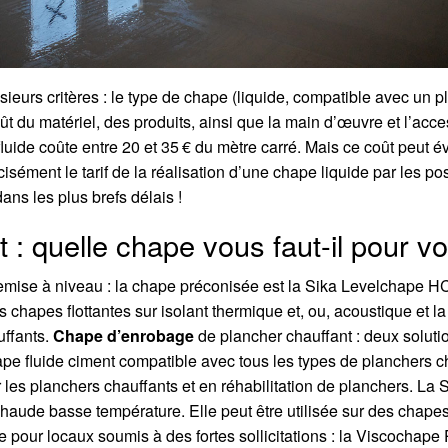
sieurs critères : le type de chape (liquide, compatible avec un p
oût du matériel, des produits, ainsi que la main d’œuvre et l’acce
luide coûte entre 20 et 35 € du mètre carré. Mais ce coût peut é
écisément le tarif de la réalisation d’une chape liquide par les 
ns les plus brefs délais !
 : quelle chape vous faut-il pour v
emise à niveau : la chape préconisée est la Sika Levelchape H
 chapes flottantes sur isolant thermique et, ou, acoustique et la
uffants.
Chape d’enrobage
de plancher chauffant : deux soluti
e fluide ciment compatible avec tous les types de planchers ch
r les planchers chauffants et en réhabilitation de planchers. La
aude basse température. Elle peut être utilisée sur des chapes 
e pour locaux soumis à des fortes sollicitations : la Viscochape