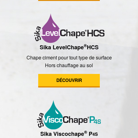
®
Sika LevelChape
HCS
Chape ciment pour tout type de surface
Hors chauffage au sol
DÉCOUVRIR
®
Sika Viscochape
P
4S