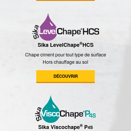
®
Sika LevelChape
HCS
Chape ciment pour tout type de surface
Hors chauffage au sol
DÉCOUVRIR
®
Sika Viscochape
P
4S