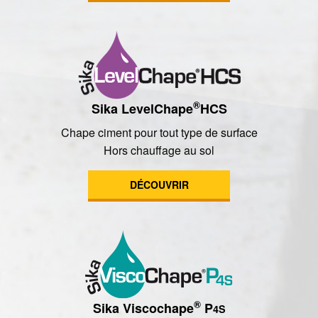
®
Sika LevelChape
HCS
Chape ciment pour tout type de surface
Hors chauffage au sol
DÉCOUVRIR
®
Sika Viscochape
P
4S