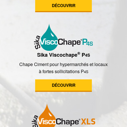
DÉCOUVRIR
®
Sika Viscochape
P
4S
Chape Ciment pour hypermarchés et locaux
à fortes sollicitations P
4S
DÉCOUVRIR