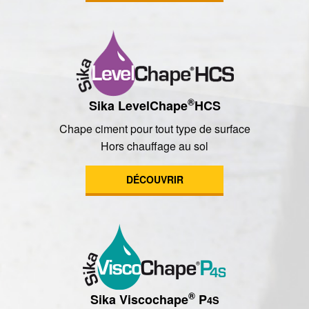
®
Sika LevelChape
HCS
Chape ciment pour tout type de surface
Hors chauffage au sol
DÉCOUVRIR
®
Sika Viscochape
P
4S