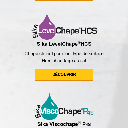
®
Sika LevelChape
HCS
Chape ciment pour tout type de surface
Hors chauffage au sol
DÉCOUVRIR
®
Sika Viscochape
P
4S