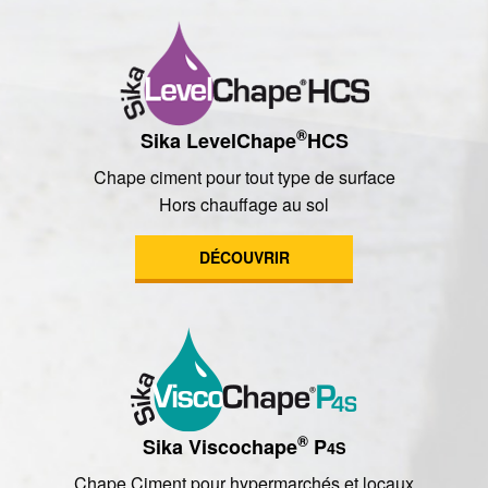
®
Sika LevelChape
HCS
Chape ciment pour tout type de surface
Hors chauffage au sol
DÉCOUVRIR
®
Sika Viscochape
P
4S
Chape Ciment pour hypermarchés et locaux