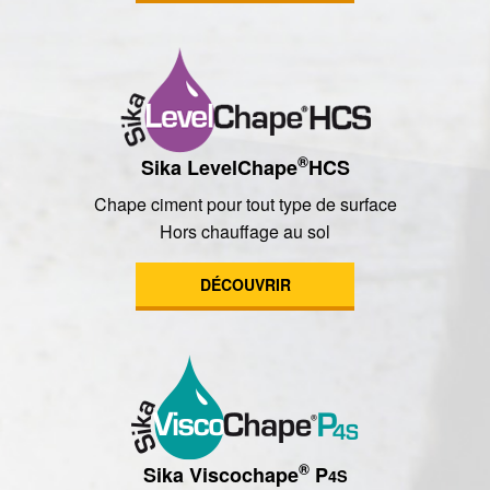
®
Sika LevelChape
HCS
Chape ciment pour tout type de surface
Hors chauffage au sol
DÉCOUVRIR
®
Sika Viscochape
P
4S