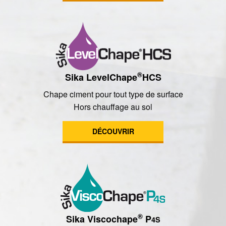
®
Sika LevelChape
HCS
Chape ciment pour tout type de surface
Hors chauffage au sol
DÉCOUVRIR
®
Sika Viscochape
P
4S