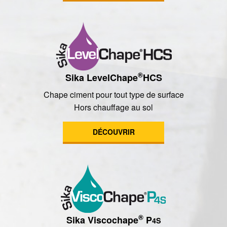
®
Sika LevelChape
HCS
Chape ciment pour tout type de surface
Hors chauffage au sol
DÉCOUVRIR
®
Sika Viscochape
P
4S